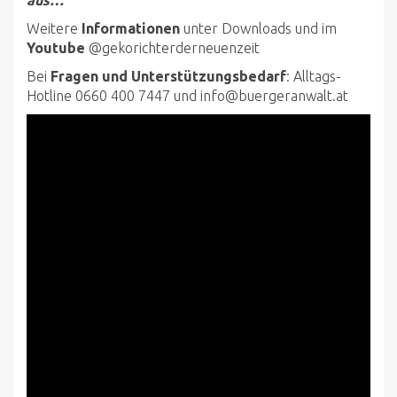
aus…
Weitere
Informationen
unter
Downloads
und im
Youtube
@
gekorichterderneuenzeit
Bei
Fragen und Unterstützungsbedarf
: Alltags-
Hotline 0660 400 7447 und
info@buergeranwalt.at