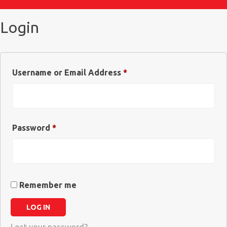
gewählt
werden
Login
Username or Email Address
*
Password
*
Remember me