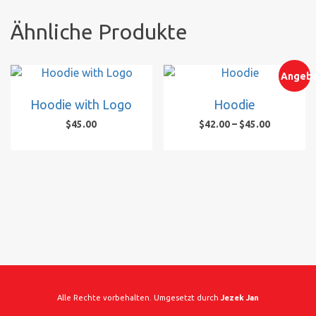
Ähnliche Produkte
Angebo
Hoodie with Logo
Hoodie
Preisspa
$
45.00
$
42.00
–
$
45.00
$42.00
Dieses
bis
Produkt
$45.00
weist
mehrere
Varianten
auf.
Die
Optionen
können
auf
der
Alle Rechte vorbehalten. Umgesetzt durch
Jezek Jan
Produktseite