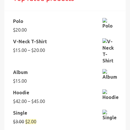
Polo
$
20.00
V-Neck T-Shirt
Preisspanne:
$
15.00
–
$
20.00
$15.00
bis
$20.00
Album
$
15.00
Hoodie
Preisspanne:
$
42.00
–
$
45.00
$42.00
Single
bis
$45.00
Ursprünglicher
Aktueller
$
3.00
$
2.00
Preis
Preis