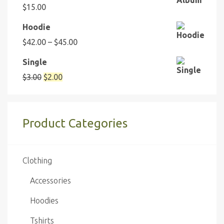
$
15.00
Hoodie
Preisspanne:
$
42.00
–
$
45.00
$42.00
Single
bis
$45.00
Ursprünglicher
Aktueller
$
3.00
$
2.00
Preis
Preis
war:
ist:
$3.00
$2.00.
Product Categories
Clothing
Accessories
Hoodies
Tshirts