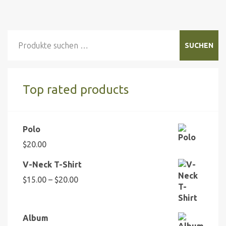
Suchen
SUCHEN
nach:
Top rated products
Polo
$
20.00
V-Neck T-Shirt
Preisspanne:
$
15.00
–
$
20.00
$15.00
bis
$20.00
Album