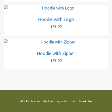
bis
Produkt
$45.00
weist
mehrere
Hoodie with Logo
Varianten
$
45.00
auf.
Die
Optionen
können
auf
Hoodie with Zipper
der
Produktseite
$
45.00
gewählt
werden
Alle Rechte vorbehalten. Umgesetzt durch
Jezek Jan