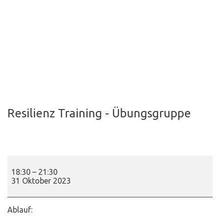
Resilienz Training - Übungsgruppe
Resilienz
Training
18:30
–
21:30
-
31 Oktober 2023
Übungsgruppe
Ablauf: