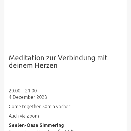
Meditation zur Verbindung mit
deinem Herzen
Meditation
20:00
–
21:00
zur
4 Dezember 2023
Verbindung
Come together 30min vorher
mit
Auch via Zoom
deinem
Herzen
Seelen-Oase Simmering