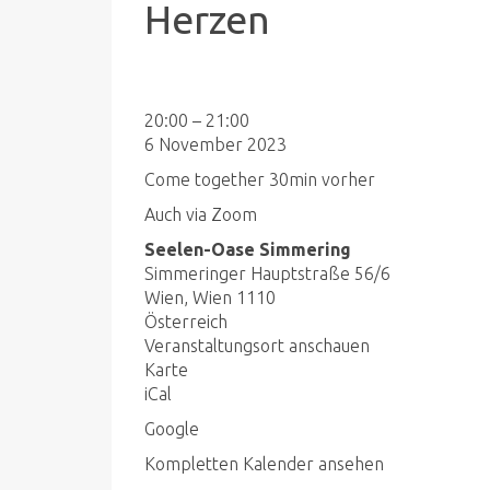
Herzen
Meditation
20:00
–
21:00
zur
6 November 2023
Verbindung
Come together 30min vorher
mit
Auch via Zoom
deinem
Herzen
Seelen-Oase Simmering
Simmeringer Hauptstraße 56/6
Wien
,
Wien
1110
Österreich
Veranstaltungsort anschauen
Seelen-
Karte
Oase
iCal
Simmering
Google
Kompletten Kalender ansehen