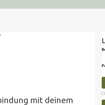
L
B
P
bindung mit deinem