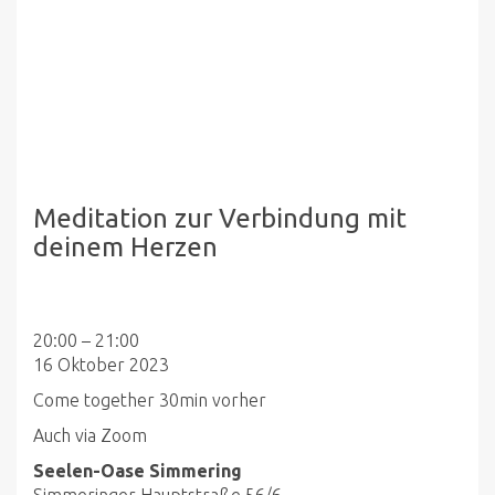
Meditation zur Verbindung mit
deinem Herzen
Meditation
20:00
–
21:00
zur
16 Oktober 2023
Verbindung
Come together 30min vorher
mit
Auch via Zoom
deinem
Herzen
Seelen-Oase Simmering