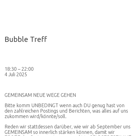
Bubble Treff
Bubble
18:30
–
22:00
Treff
4 Juli 2025
GEMEINSAM NEUE WEGE GEHEN
Bitte komm UNBEDINGT wenn auch DU genug hast von
den zahlreichen Postings und Berichten, was alles auf uns
zukommen wird/könnte/soll.
Reden wir stattdessen darüber, wie wir ab September uns
GEMEINSAM so innerlich stärken können, damit wir